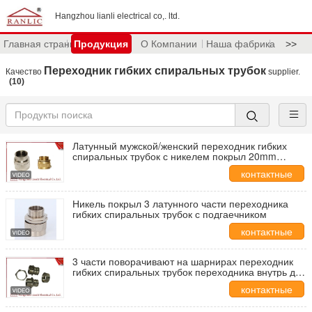
Hangzhou lianli electrical co,. ltd.
Главная страница
Продукция
О Компании
Наша фабрика
>>
Переходник гибких спиральных трубок
Качество
supplier.
(10)
Латунный мужской/женский переходник гибких
спиральных трубок с никелем покрыл 20mm
25mm
контактные
данные
Никель покрыл 3 латунного части переходника
гибких спиральных трубок с подгаечником
контактные
данные
3 части поворачивают на шарнирах переходник
гибких спиральных трубок переходника внутрь для
PVC покрыли проводник
контактные
данные