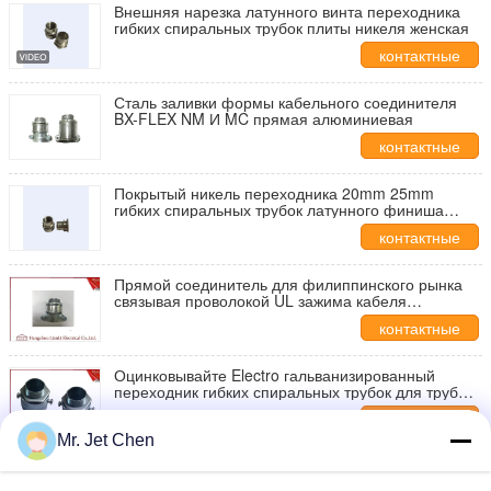
Внешняя нарезка латунного винта переходника
гибких спиральных трубок плиты никеля женская
контактные
данные
Сталь заливки формы кабельного соединителя
BX-FLEX NM И MC прямая алюминиевая
контактные
данные
Покрытый никель переходника 20mm 25mm
гибких спиральных трубок латунного финиша
женский
контактные
данные
Прямой соединитель для филиппинского рынка
связывая проволокой UL зажима кабеля
аксессуаров алюминиевый перечислил
контактные
данные
Оцинковывайте Electro гальванизированный
переходник гибких спиральных трубок для трубы
проводника GI, внешней нарезки
контактные
Mr. Jet Chen
данные
Алюминиевый переходник гибких спиральных
трубок заливки формы с винтами/подгаечником,